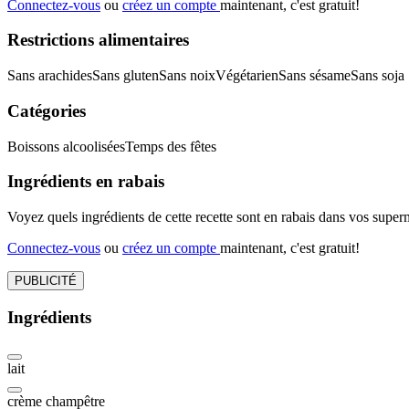
Connectez-vous
ou
créez un compte
maintenant, c'est gratuit!
Restrictions alimentaires
Sans arachides
Sans gluten
Sans noix
Végétarien
Sans sésame
Sans soja
Catégories
Boissons alcoolisées
Temps des fêtes
Ingrédients en rabais
Voyez quels ingrédients de cette recette sont en rabais dans vos sup
Connectez-vous
ou
créez un compte
maintenant, c'est gratuit!
PUBLICITÉ
Ingrédients
lait
crème champêtre