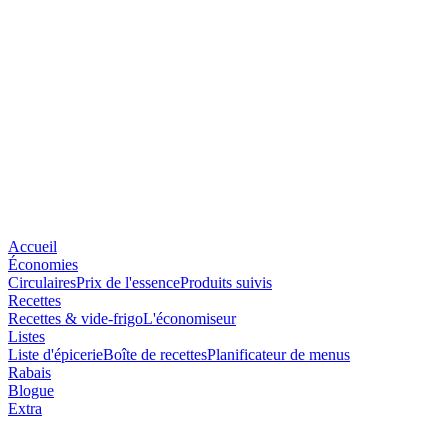
Accueil
Économies
Circulaires
Prix de l'essence
Produits suivis
Recettes
Recettes & vide-frigo
L'économiseur
Listes
Liste d'épicerie
Boîte de recettes
Planificateur de menus
Rabais
Blogue
Extra