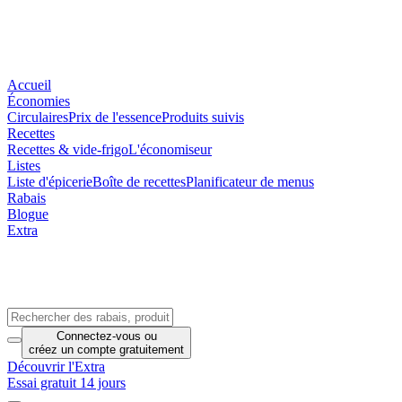
Accueil
Économies
Circulaires
Prix de l'essence
Produits suivis
Recettes
Recettes & vide-frigo
L'économiseur
Listes
Liste d'épicerie
Boîte de recettes
Planificateur de menus
Rabais
Blogue
Extra
Connectez-vous
ou
créez un compte
gratuitement
Découvrir l'Extra
Essai gratuit 14 jours