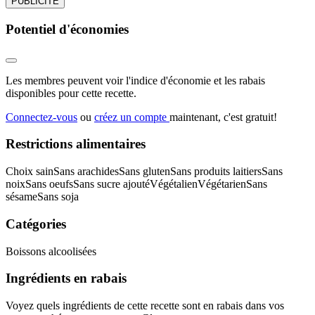
PUBLICITÉ
Potentiel d'économies
Les membres peuvent voir l'indice d'économie et les rabais
disponibles pour cette recette.
Connectez-vous
ou
créez un compte
maintenant, c'est gratuit!
Restrictions alimentaires
Choix sain
Sans arachides
Sans gluten
Sans produits laitiers
Sans
noix
Sans oeufs
Sans sucre ajouté
Végétalien
Végétarien
Sans
sésame
Sans soja
Catégories
Boissons alcoolisées
Ingrédients en rabais
Voyez quels ingrédients de cette recette sont en rabais dans vos