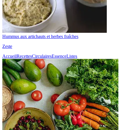
Hummus aux artichauts et herbes fraîches
Zeste
Accueil
Recettes
Circulaires
Essence
Listes