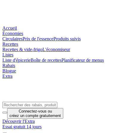
Accueil
Économies
Circulaires
Prix de l'essence
Produits suivis
Recettes
Recettes & vide-frigo
L'économiseur
Listes
Liste d'épicerie
Boîte de recettes
Planificateur de menus
Rabais
Blogue
Extra
Connectez-vous
ou
créez un compte
gratuitement
Découvrir l'Extra
Essai gratuit 14 jours