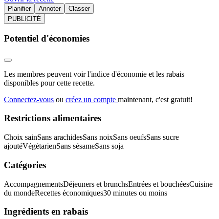
Planifier
Annoter
Classer
PUBLICITÉ
Potentiel d'économies
Les membres peuvent voir l'indice d'économie et les rabais
disponibles pour cette recette.
Connectez-vous
ou
créez un compte
maintenant, c'est gratuit!
Restrictions alimentaires
Choix sain
Sans arachides
Sans noix
Sans oeufs
Sans sucre
ajouté
Végétarien
Sans sésame
Sans soja
Catégories
Accompagnements
Déjeuners et brunchs
Entrées et bouchées
Cuisine
du monde
Recettes économiques
30 minutes ou moins
Ingrédients en rabais