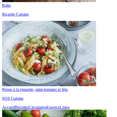
Raïta
Ricardo Cuisine
Penne à la roquette, mini-tomates et féta
SOS Cuisine
Accueil
Recettes
Circulaires
Essence
Listes