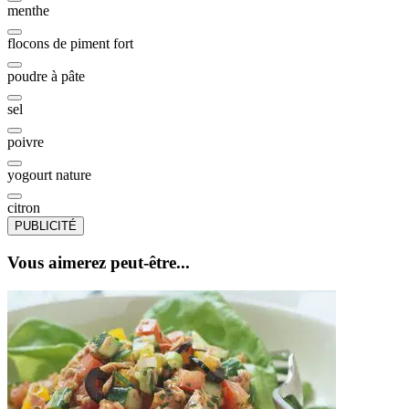
menthe
flocons de piment fort
poudre à pâte
sel
poivre
yogourt nature
citron
PUBLICITÉ
Vous aimerez peut-être...