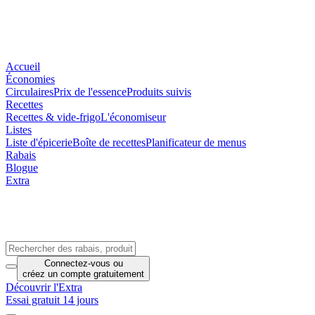
Accueil
Économies
Circulaires
Prix de l'essence
Produits suivis
Recettes
Recettes & vide-frigo
L'économiseur
Listes
Liste d'épicerie
Boîte de recettes
Planificateur de menus
Rabais
Blogue
Extra
Connectez-vous
ou
créez un compte
gratuitement
Découvrir l'Extra
Essai gratuit 14 jours