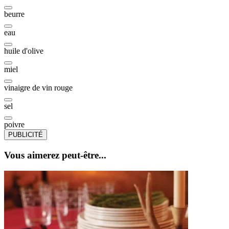
beurre
eau
huile d'olive
miel
vinaigre de vin rouge
sel
poivre
PUBLICITÉ
Vous aimerez peut-être...