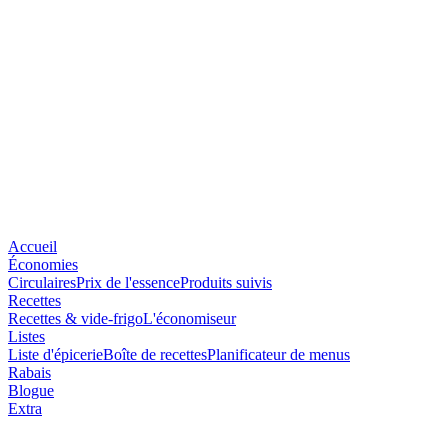
Accueil
Économies
Circulaires
Prix de l'essence
Produits suivis
Recettes
Recettes & vide-frigo
L'économiseur
Listes
Liste d'épicerie
Boîte de recettes
Planificateur de menus
Rabais
Blogue
Extra