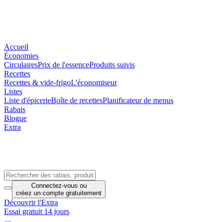
Accueil
Économies
Circulaires
Prix de l'essence
Produits suivis
Recettes
Recettes & vide-frigo
L'économiseur
Listes
Liste d'épicerie
Boîte de recettes
Planificateur de menus
Rabais
Blogue
Extra
Connectez-vous
ou
créez un compte
gratuitement
Découvrir l'Extra
Essai gratuit 14 jours