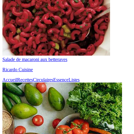
Salade de macaroni aux betteraves
Ricardo Cuisine
Accueil
Recettes
Circulaires
Essence
Listes