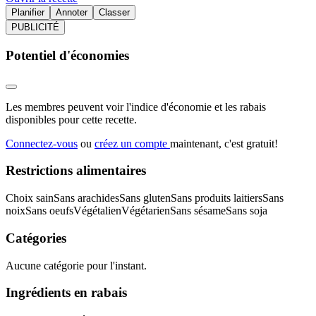
Planifier
Annoter
Classer
PUBLICITÉ
Potentiel d'économies
Les membres peuvent voir l'indice d'économie et les rabais
disponibles pour cette recette.
Connectez-vous
ou
créez un compte
maintenant, c'est gratuit!
Restrictions alimentaires
Choix sain
Sans arachides
Sans gluten
Sans produits laitiers
Sans
noix
Sans oeufs
Végétalien
Végétarien
Sans sésame
Sans soja
Catégories
Aucune catégorie pour l'instant.
Ingrédients en rabais