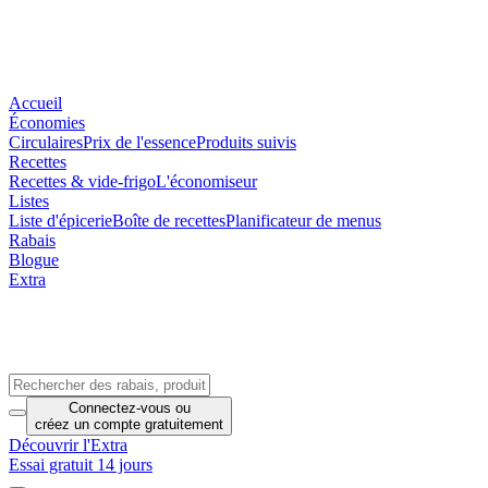
Accueil
Économies
Circulaires
Prix de l'essence
Produits suivis
Recettes
Recettes & vide-frigo
L'économiseur
Listes
Liste d'épicerie
Boîte de recettes
Planificateur de menus
Rabais
Blogue
Extra
Connectez-vous
ou
créez un compte
gratuitement
Découvrir l'Extra
Essai gratuit 14 jours