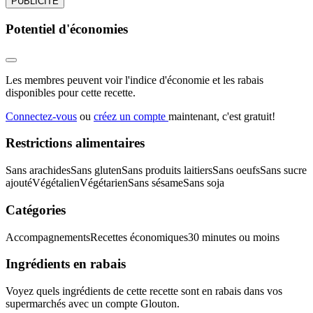
PUBLICITÉ
Potentiel d'économies
Les membres peuvent voir l'indice d'économie et les rabais
disponibles pour cette recette.
Connectez-vous
ou
créez un compte
maintenant, c'est gratuit!
Restrictions alimentaires
Sans arachides
Sans gluten
Sans produits laitiers
Sans oeufs
Sans sucre
ajouté
Végétalien
Végétarien
Sans sésame
Sans soja
Catégories
Accompagnements
Recettes économiques
30 minutes ou moins
Ingrédients en rabais
Voyez quels ingrédients de cette recette sont en rabais dans vos
supermarchés avec un compte Glouton.