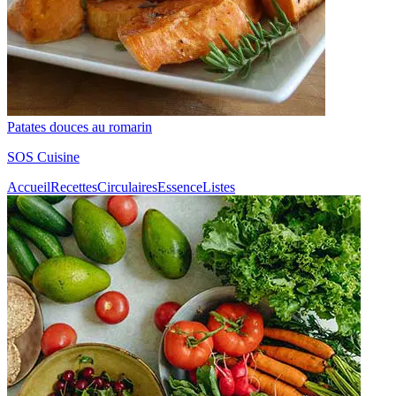
Patates douces au romarin
SOS Cuisine
Accueil
Recettes
Circulaires
Essence
Listes