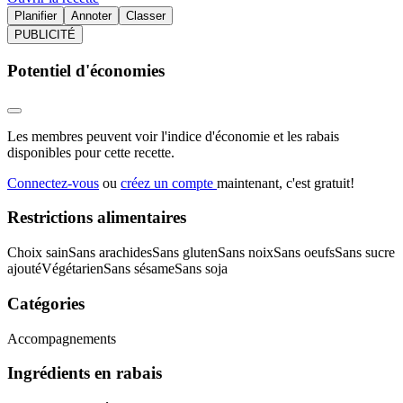
Planifier
Annoter
Classer
PUBLICITÉ
Potentiel d'économies
Les membres peuvent voir l'indice d'économie et les rabais
disponibles pour cette recette.
Connectez-vous
ou
créez un compte
maintenant, c'est gratuit!
Restrictions alimentaires
Choix sain
Sans arachides
Sans gluten
Sans noix
Sans oeufs
Sans sucre
ajouté
Végétarien
Sans sésame
Sans soja
Catégories
Accompagnements
Ingrédients en rabais