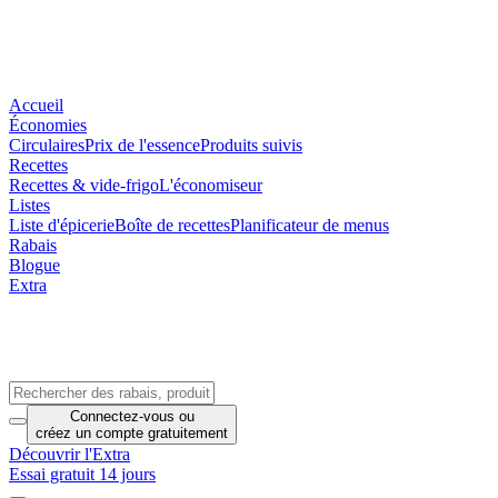
Accueil
Économies
Circulaires
Prix de l'essence
Produits suivis
Recettes
Recettes & vide-frigo
L'économiseur
Listes
Liste d'épicerie
Boîte de recettes
Planificateur de menus
Rabais
Blogue
Extra
Connectez-vous
ou
créez un compte
gratuitement
Découvrir l'Extra
Essai gratuit 14 jours