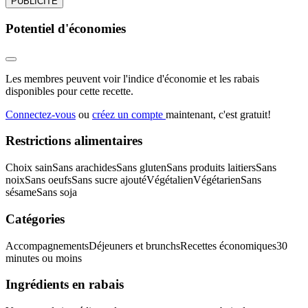
PUBLICITÉ
Potentiel d'économies
Les membres peuvent voir l'indice d'économie et les rabais
disponibles pour cette recette.
Connectez-vous
ou
créez un compte
maintenant, c'est gratuit!
Restrictions alimentaires
Choix sain
Sans arachides
Sans gluten
Sans produits laitiers
Sans
noix
Sans oeufs
Sans sucre ajouté
Végétalien
Végétarien
Sans
sésame
Sans soja
Catégories
Accompagnements
Déjeuners et brunchs
Recettes économiques
30
minutes ou moins
Ingrédients en rabais