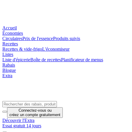
Accueil
Économies
Circulaires
Prix de l'essence
Produits suivis
Recettes
Recettes & vide-frigo
L'économiseur
Listes
Liste d'épicerie
Boîte de recettes
Planificateur de menus
Rabais
Blogue
Extra
Connectez-vous
ou
créez un compte
gratuitement
Découvrir l'Extra
Essai gratuit 14 jours