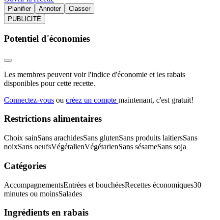
Planifier
Annoter
Classer
PUBLICITÉ
Potentiel d'économies
Les membres peuvent voir l'indice d'économie et les rabais
disponibles pour cette recette.
Connectez-vous
ou
créez un compte
maintenant, c'est gratuit!
Restrictions alimentaires
Choix sain
Sans arachides
Sans gluten
Sans produits laitiers
Sans
noix
Sans oeufs
Végétalien
Végétarien
Sans sésame
Sans soja
Catégories
Accompagnements
Entrées et bouchées
Recettes économiques
30
minutes ou moins
Salades
Ingrédients en rabais