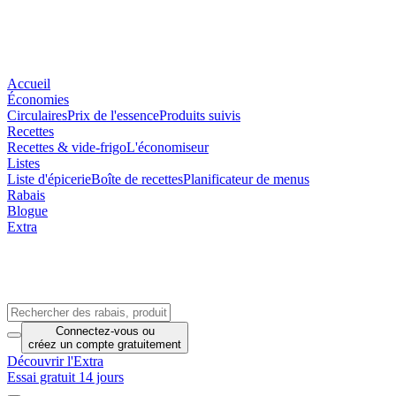
Accueil
Économies
Circulaires
Prix de l'essence
Produits suivis
Recettes
Recettes & vide-frigo
L'économiseur
Listes
Liste d'épicerie
Boîte de recettes
Planificateur de menus
Rabais
Blogue
Extra
Connectez-vous
ou
créez un compte
gratuitement
Découvrir l'Extra
Essai gratuit 14 jours