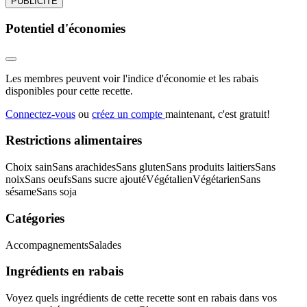
PUBLICITÉ
Potentiel d'économies
Les membres peuvent voir l'indice d'économie et les rabais
disponibles pour cette recette.
Connectez-vous
ou
créez un compte
maintenant, c'est gratuit!
Restrictions alimentaires
Choix sain
Sans arachides
Sans gluten
Sans produits laitiers
Sans
noix
Sans oeufs
Sans sucre ajouté
Végétalien
Végétarien
Sans
sésame
Sans soja
Catégories
Accompagnements
Salades
Ingrédients en rabais
Voyez quels ingrédients de cette recette sont en rabais dans vos