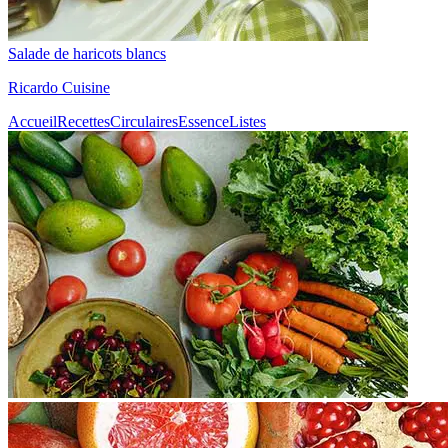
Salade de haricots blancs
Ricardo Cuisine
Accueil
Recettes
Circulaires
Essence
Listes