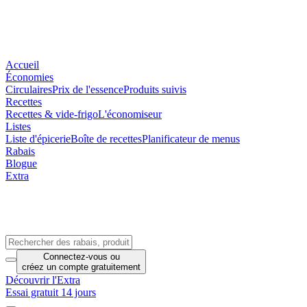
Accueil
Économies
Circulaires
Prix de l'essence
Produits suivis
Recettes
Recettes & vide-frigo
L'économiseur
Listes
Liste d'épicerie
Boîte de recettes
Planificateur de menus
Rabais
Blogue
Extra
Connectez-vous
ou
créez un compte
gratuitement
Découvrir l'Extra
Essai gratuit 14 jours