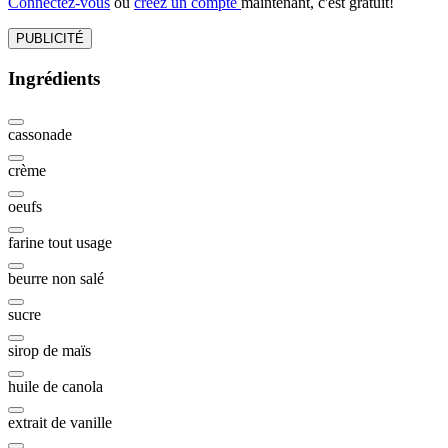
Connectez-vous
ou
créez un compte
maintenant, c'est gratuit!
PUBLICITÉ
Ingrédients
cassonade
crème
oeufs
farine tout usage
beurre non salé
sucre
sirop de maïs
huile de canola
extrait de vanille