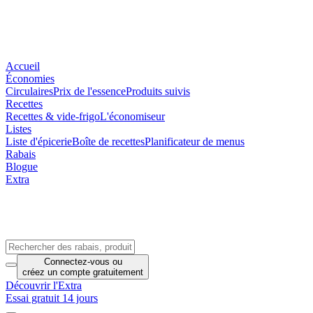
Accueil
Économies
Circulaires
Prix de l'essence
Produits suivis
Recettes
Recettes & vide-frigo
L'économiseur
Listes
Liste d'épicerie
Boîte de recettes
Planificateur de menus
Rabais
Blogue
Extra
Connectez-vous
ou
créez un compte
gratuitement
Découvrir l'Extra
Essai gratuit 14 jours