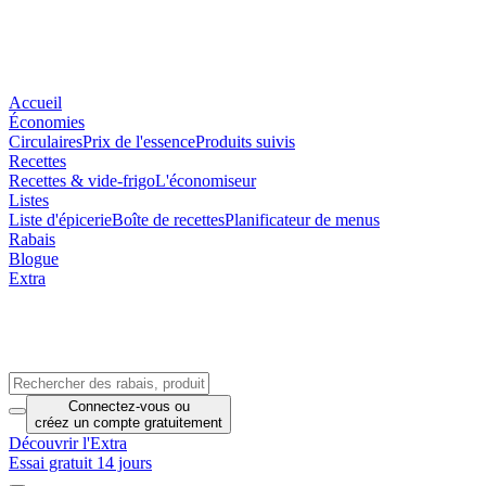
Accueil
Économies
Circulaires
Prix de l'essence
Produits suivis
Recettes
Recettes & vide-frigo
L'économiseur
Listes
Liste d'épicerie
Boîte de recettes
Planificateur de menus
Rabais
Blogue
Extra
Connectez-vous
ou
créez un compte
gratuitement
Découvrir l'Extra
Essai gratuit 14 jours