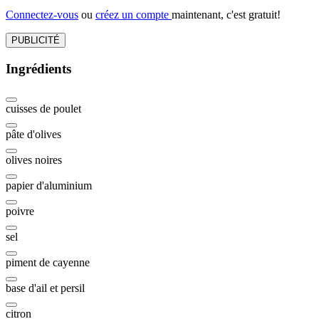
Connectez-vous
ou
créez un compte
maintenant, c'est gratuit!
PUBLICITÉ
Ingrédients
cuisses de poulet
pâte d'olives
olives noires
papier d'aluminium
poivre
sel
piment de cayenne
base d'ail et persil
citron