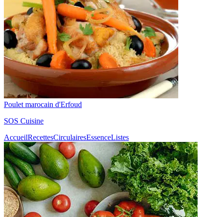
Poulet marocain d'Erfoud
SOS Cuisine
Accueil
Recettes
Circulaires
Essence
Listes