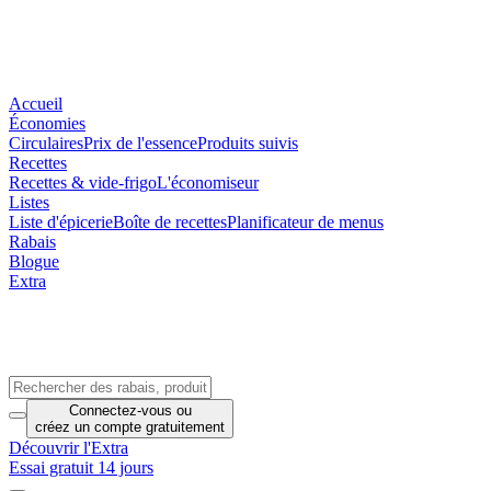
Accueil
Économies
Circulaires
Prix de l'essence
Produits suivis
Recettes
Recettes & vide-frigo
L'économiseur
Listes
Liste d'épicerie
Boîte de recettes
Planificateur de menus
Rabais
Blogue
Extra
Connectez-vous
ou
créez un compte
gratuitement
Découvrir l'Extra
Essai gratuit 14 jours