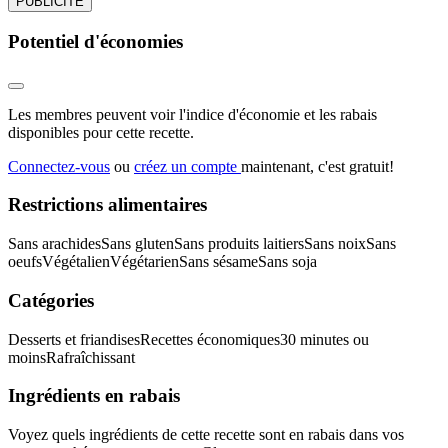
PUBLICITÉ
Potentiel d'économies
Les membres peuvent voir l'indice d'économie et les rabais
disponibles pour cette recette.
Connectez-vous
ou
créez un compte
maintenant, c'est gratuit!
Restrictions alimentaires
Sans arachides
Sans gluten
Sans produits laitiers
Sans noix
Sans
oeufs
Végétalien
Végétarien
Sans sésame
Sans soja
Catégories
Desserts et friandises
Recettes économiques
30 minutes ou
moins
Rafraîchissant
Ingrédients en rabais
Voyez quels ingrédients de cette recette sont en rabais dans vos