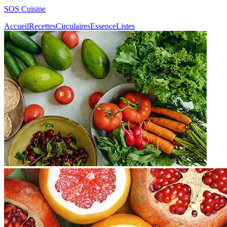
SOS Cuisine
Accueil
Recettes
Circulaires
Essence
Listes