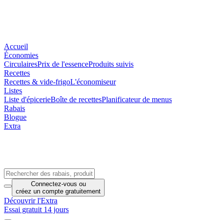
Accueil
Économies
Circulaires
Prix de l'essence
Produits suivis
Recettes
Recettes & vide-frigo
L'économiseur
Listes
Liste d'épicerie
Boîte de recettes
Planificateur de menus
Rabais
Blogue
Extra
Connectez-vous
ou
créez un compte
gratuitement
Découvrir l'Extra
Essai gratuit 14 jours