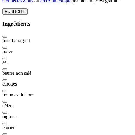
Connectez-vous
ou
créez un compte
maintenant, c'est gratuit!
PUBLICITÉ
Ingrédients
boeuf à ragoût
poivre
sel
beurre non salé
carottes
pommes de terre
céleris
oignons
laurier