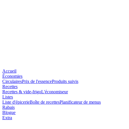
Accueil
Économies
Circulaires
Prix de l'essence
Produits suivis
Recettes
Recettes & vide-frigo
L'économiseur
Listes
Liste d'épicerie
Boîte de recettes
Planificateur de menus
Rabais
Blogue
Extra