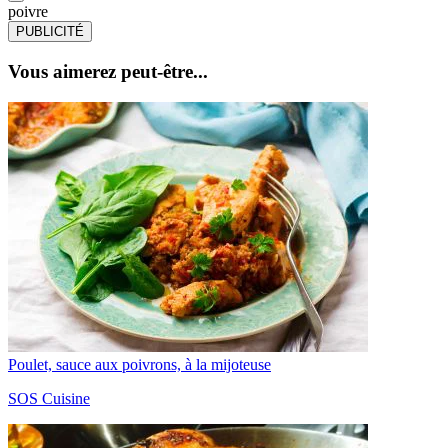
poivre
PUBLICITÉ
Vous aimerez peut-être...
Poulet, sauce aux poivrons, à la mijoteuse
SOS Cuisine