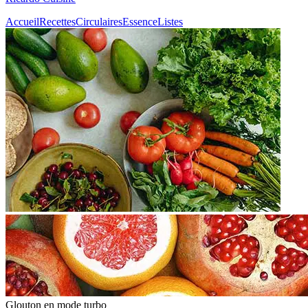
Accueil
Recettes
Circulaires
Essence
Listes
Glouton
en mode turbo