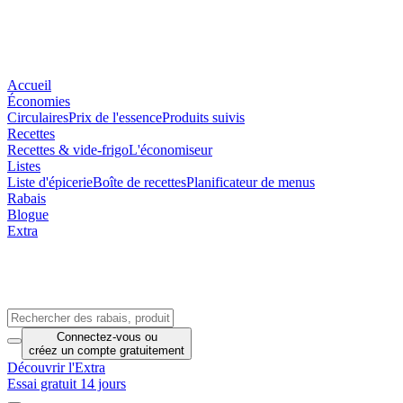
Accueil
Économies
Circulaires
Prix de l'essence
Produits suivis
Recettes
Recettes & vide-frigo
L'économiseur
Listes
Liste d'épicerie
Boîte de recettes
Planificateur de menus
Rabais
Blogue
Extra
Connectez-vous
ou
créez un compte
gratuitement
Découvrir l'Extra
Essai gratuit 14 jours