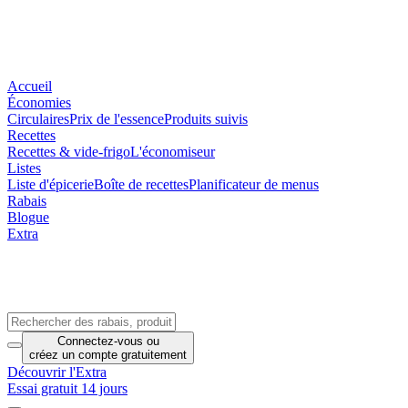
Accueil
Économies
Circulaires
Prix de l'essence
Produits suivis
Recettes
Recettes & vide-frigo
L'économiseur
Listes
Liste d'épicerie
Boîte de recettes
Planificateur de menus
Rabais
Blogue
Extra
Connectez-vous
ou
créez un compte
gratuitement
Découvrir l'Extra
Essai gratuit 14 jours