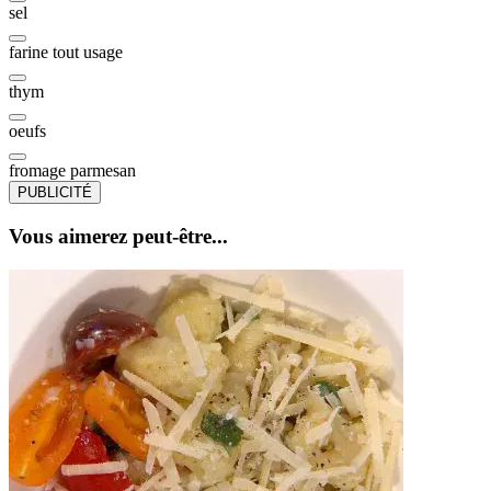
sel
farine tout usage
thym
oeufs
fromage parmesan
PUBLICITÉ
Vous aimerez peut-être...