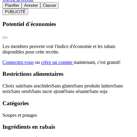
Planifier
Annoter
Classer
PUBLICITÉ
Potentiel d'économies
Les membres peuvent voir l'indice d'économie et les rabais
disponibles pour cette recette.
Connectez-vous
ou
créez un compte
maintenant, c'est gratuit!
Restrictions alimentaires
Choix sain
Sans arachides
Sans gluten
Sans produits laitiers
Sans
noix
Sans oeufs
Sans sucre ajouté
Sans sésame
Sans soja
Catégories
Soupes et potages
Ingrédients en rabais