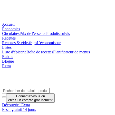
Accueil
Économies
Circulaires
Prix de l'essence
Produits suivis
Recettes
Recettes & vide-frigo
L'économiseur
Listes
Liste d'épicerie
Boîte de recettes
Planificateur de menus
Rabais
Blogue
Extra
Connectez-vous
ou
créez un compte
gratuitement
Découvrir l'Extra
Essai gratuit 14 jours