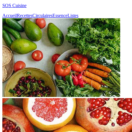
SOS Cuisine
Accueil
Recettes
Circulaires
Essence
Listes