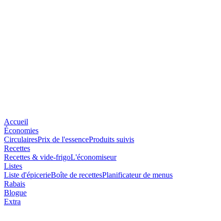
Accueil
Économies
Circulaires
Prix de l'essence
Produits suivis
Recettes
Recettes & vide-frigo
L'économiseur
Listes
Liste d'épicerie
Boîte de recettes
Planificateur de menus
Rabais
Blogue
Extra