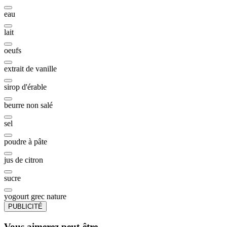
eau
lait
oeufs
extrait de vanille
sirop d'érable
beurre non salé
sel
poudre à pâte
jus de citron
sucre
yogourt grec nature
PUBLICITÉ
Vous aimerez peut-être...