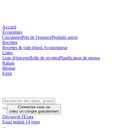
Accueil
Économies
Circulaires
Prix de l'essence
Produits suivis
Recettes
Recettes & vide-frigo
L'économiseur
Listes
Liste d'épicerie
Boîte de recettes
Planificateur de menus
Rabais
Blogue
Extra
Connectez-vous
ou
créez un compte
gratuitement
Découvrir l'Extra
Essai gratuit 14 jours