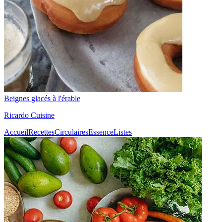
Beignes glacés à l'érable
Ricardo Cuisine
Accueil
Recettes
Circulaires
Essence
Listes