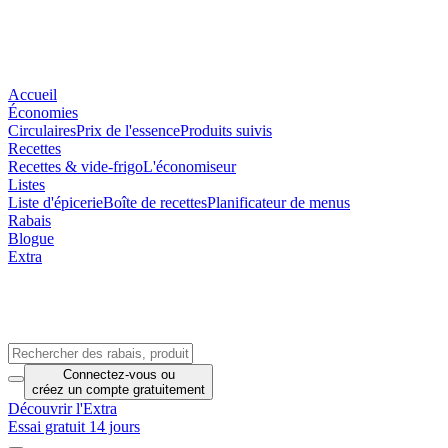
Accueil
Économies
Circulaires
Prix de l'essence
Produits suivis
Recettes
Recettes & vide-frigo
L'économiseur
Listes
Liste d'épicerie
Boîte de recettes
Planificateur de menus
Rabais
Blogue
Extra
Connectez-vous
ou
créez un compte
gratuitement
Découvrir l'Extra
Essai gratuit 14 jours