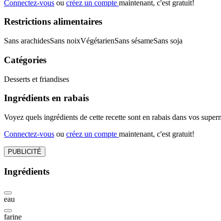
Connectez-vous
ou
créez un compte
maintenant, c'est gratuit!
Restrictions alimentaires
Sans arachides
Sans noix
Végétarien
Sans sésame
Sans soja
Catégories
Desserts et friandises
Ingrédients en rabais
Voyez quels ingrédients de cette recette sont en rabais dans vos sup
Connectez-vous
ou
créez un compte
maintenant, c'est gratuit!
PUBLICITÉ
Ingrédients
eau
farine