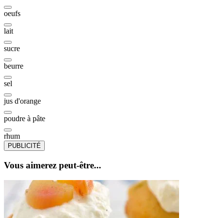
oeufs
lait
sucre
beurre
sel
jus d'orange
poudre à pâte
rhum
PUBLICITÉ
Vous aimerez peut-être...