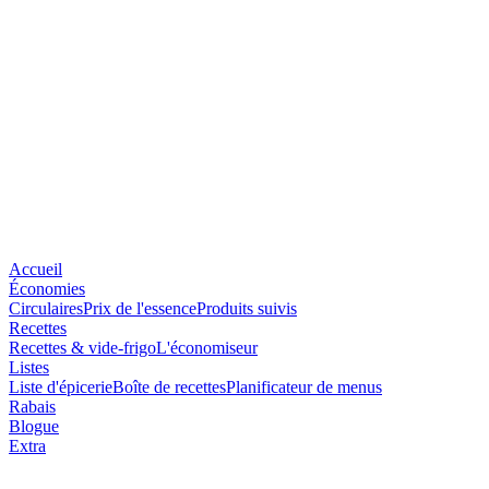
Accueil
Économies
Circulaires
Prix de l'essence
Produits suivis
Recettes
Recettes & vide-frigo
L'économiseur
Listes
Liste d'épicerie
Boîte de recettes
Planificateur de menus
Rabais
Blogue
Extra