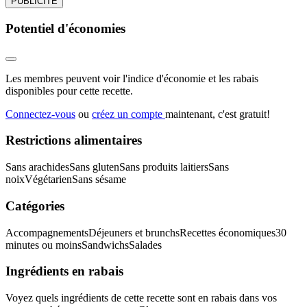
PUBLICITÉ
Potentiel d'économies
Les membres peuvent voir l'indice d'économie et les rabais
disponibles pour cette recette.
Connectez-vous
ou
créez un compte
maintenant, c'est gratuit!
Restrictions alimentaires
Sans arachides
Sans gluten
Sans produits laitiers
Sans
noix
Végétarien
Sans sésame
Catégories
Accompagnements
Déjeuners et brunchs
Recettes économiques
30
minutes ou moins
Sandwichs
Salades
Ingrédients en rabais
Voyez quels ingrédients de cette recette sont en rabais dans vos