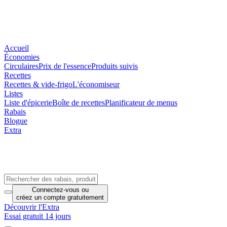
Accueil
Économies
Circulaires
Prix de l'essence
Produits suivis
Recettes
Recettes & vide-frigo
L'économiseur
Listes
Liste d'épicerie
Boîte de recettes
Planificateur de menus
Rabais
Blogue
Extra
Connectez-vous
ou
créez un compte
gratuitement
Découvrir l'Extra
Essai gratuit 14 jours