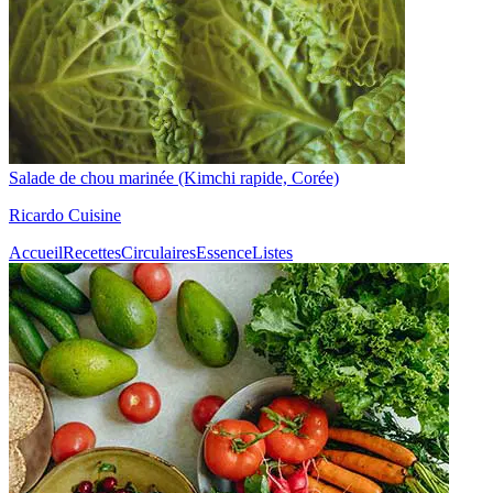
Salade de chou marinée (Kimchi rapide, Corée)
Ricardo Cuisine
Accueil
Recettes
Circulaires
Essence
Listes