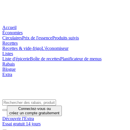
Accueil
Économies
Circulaires
Prix de l'essence
Produits suivis
Recettes
Recettes & vide-frigo
L'économiseur
Listes
Liste d'épicerie
Boîte de recettes
Planificateur de menus
Rabais
Blogue
Extra
Connectez-vous
ou
créez un compte
gratuitement
Découvrir l'Extra
Essai gratuit 14 jours