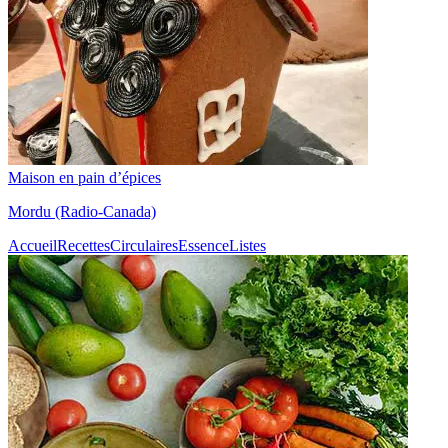
Maison en pain d’épices
Mordu (Radio-Canada)
Accueil
Recettes
Circulaires
Essence
Listes