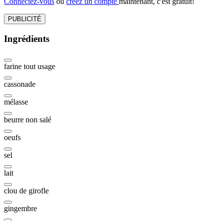
Connectez-vous
ou
créez un compte
maintenant, c'est gratuit!
PUBLICITÉ
Ingrédients
farine tout usage
cassonade
mélasse
beurre non salé
oeufs
sel
lait
clou de girofle
gingembre