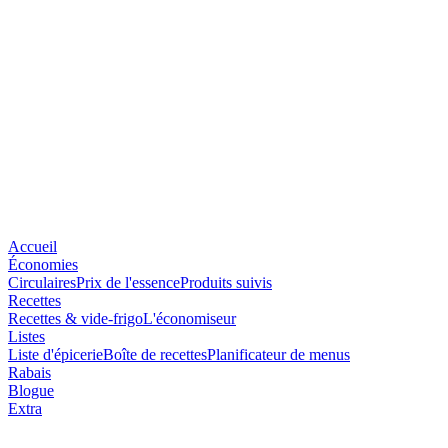
Accueil
Économies
Circulaires
Prix de l'essence
Produits suivis
Recettes
Recettes & vide-frigo
L'économiseur
Listes
Liste d'épicerie
Boîte de recettes
Planificateur de menus
Rabais
Blogue
Extra