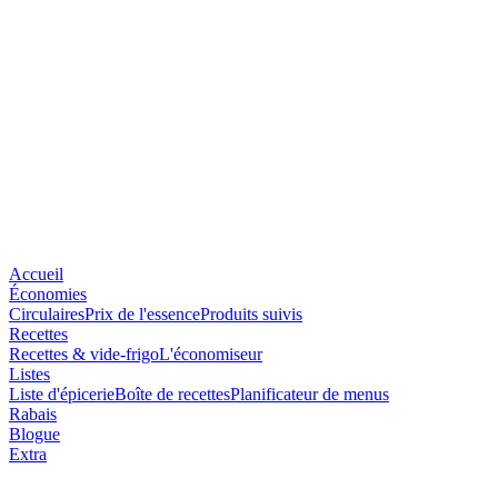
Accueil
Économies
Circulaires
Prix de l'essence
Produits suivis
Recettes
Recettes & vide-frigo
L'économiseur
Listes
Liste d'épicerie
Boîte de recettes
Planificateur de menus
Rabais
Blogue
Extra