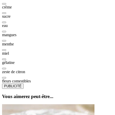
crème
sucre
eau
mangues
menthe
miel
gélatine
zeste de citron
fleurs comestibles
PUBLICITÉ
Vous aimerez peut-être...