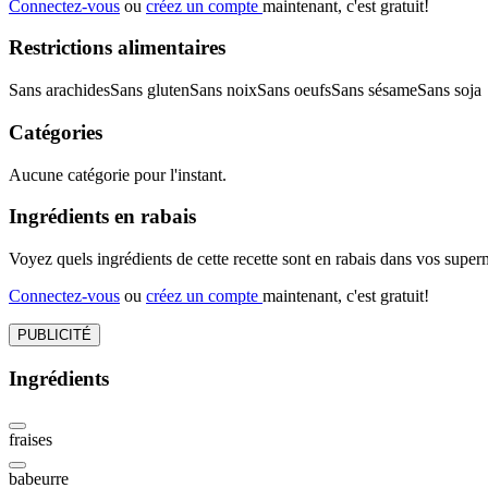
Connectez-vous
ou
créez un compte
maintenant, c'est gratuit!
Restrictions alimentaires
Sans arachides
Sans gluten
Sans noix
Sans oeufs
Sans sésame
Sans soja
Catégories
Aucune catégorie pour l'instant.
Ingrédients en rabais
Voyez quels ingrédients de cette recette sont en rabais dans vos sup
Connectez-vous
ou
créez un compte
maintenant, c'est gratuit!
PUBLICITÉ
Ingrédients
fraises
babeurre