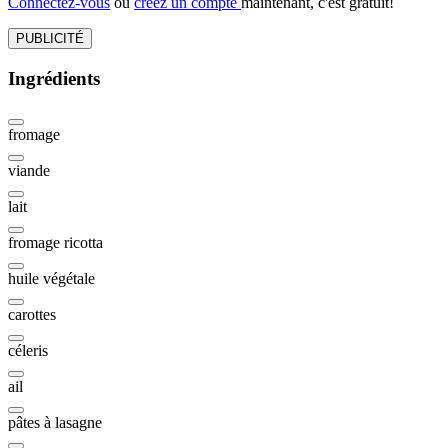
Connectez-vous
ou
créez un compte
maintenant, c'est gratuit!
PUBLICITÉ
Ingrédients
fromage
viande
lait
fromage ricotta
huile végétale
carottes
céleris
ail
pâtes à lasagne