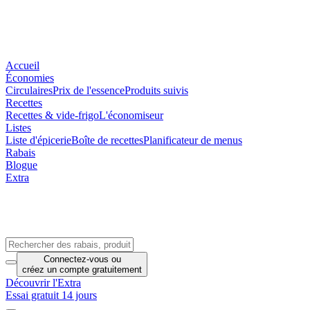
Accueil
Économies
Circulaires
Prix de l'essence
Produits suivis
Recettes
Recettes & vide-frigo
L'économiseur
Listes
Liste d'épicerie
Boîte de recettes
Planificateur de menus
Rabais
Blogue
Extra
Connectez-vous
ou
créez un compte
gratuitement
Découvrir l'Extra
Essai gratuit 14 jours