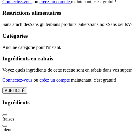
Connectez-vous
ou
créez un compte
maintenant, c'est gratuit!
Restrictions alimentaires
Sans arachides
Sans gluten
Sans produits laitiers
Sans noix
Sans oeufs
Vé
Catégories
Aucune catégorie pour l'instant.
Ingrédients en rabais
Voyez quels ingrédients de cette recette sont en rabais dans vos sup
Connectez-vous
ou
créez un compte
maintenant, c'est gratuit!
PUBLICITÉ
Ingrédients
fraises
bleuets