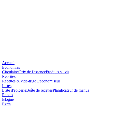
Accueil
Économies
Circulaires
Prix de l'essence
Produits suivis
Recettes
Recettes & vide-frigo
L'économiseur
Listes
Liste d'épicerie
Boîte de recettes
Planificateur de menus
Rabais
Blogue
Extra