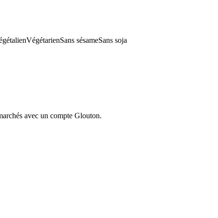
gétalien
Végétarien
Sans sésame
Sans soja
ermarchés avec un compte Glouton.