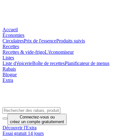
Accueil
Économies
Circulaires
Prix de l'essence
Produits suivis
Recettes
Recettes & vide-frigo
L'économiseur
Listes
Liste d'épicerie
Boîte de recettes
Planificateur de menus
Rabais
Blogue
Extra
Connectez-vous
ou
créez un compte
gratuitement
Découvrir l'Extra
Essai gratuit 14 jours