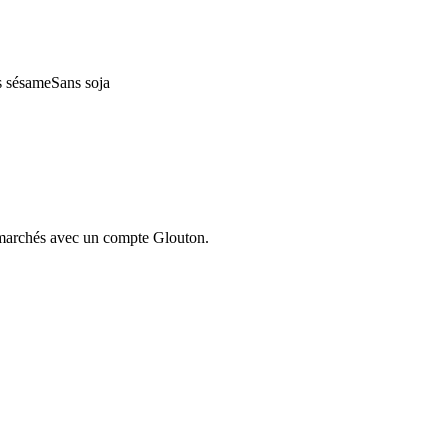
s sésame
Sans soja
ermarchés avec un compte Glouton.