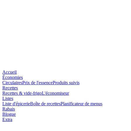
Accueil
Économies
Circulaires
Prix de l'essence
Produits suivis
Recettes
Recettes & vide-frigo
L'économiseur
Listes
Liste d'épicerie
Boîte de recettes
Planificateur de menus
Rabais
Blogue
Extra