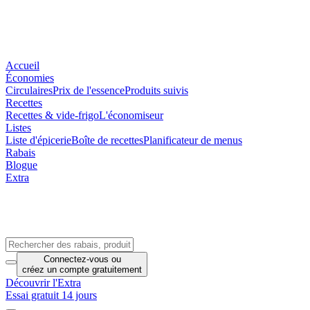
Accueil
Économies
Circulaires
Prix de l'essence
Produits suivis
Recettes
Recettes & vide-frigo
L'économiseur
Listes
Liste d'épicerie
Boîte de recettes
Planificateur de menus
Rabais
Blogue
Extra
Connectez-vous
ou
créez un compte
gratuitement
Découvrir l'Extra
Essai gratuit 14 jours