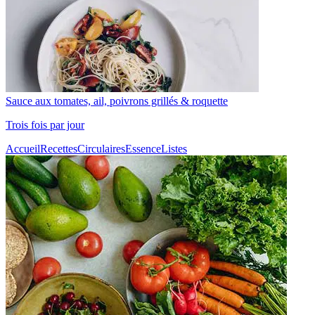
Sauce aux tomates, ail, poivrons grillés & roquette
Trois fois par jour
Accueil
Recettes
Circulaires
Essence
Listes