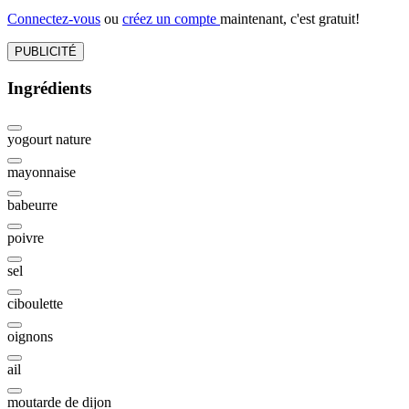
Connectez-vous
ou
créez un compte
maintenant, c'est gratuit!
PUBLICITÉ
Ingrédients
yogourt nature
mayonnaise
babeurre
poivre
sel
ciboulette
oignons
ail
moutarde de dijon