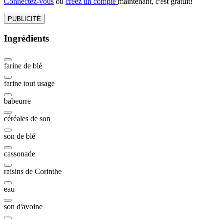
Connectez-vous
ou
créez un compte
maintenant, c'est gratuit!
PUBLICITÉ
Ingrédients
farine de blé
farine tout usage
babeurre
céréales de son
son de blé
cassonade
raisins de Corinthe
eau
son d'avoine