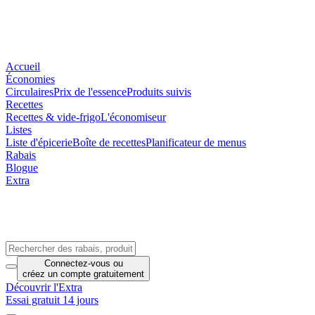
Accueil
Économies
Circulaires
Prix de l'essence
Produits suivis
Recettes
Recettes & vide-frigo
L'économiseur
Listes
Liste d'épicerie
Boîte de recettes
Planificateur de menus
Rabais
Blogue
Extra
Connectez-vous
ou
créez un compte
gratuitement
Découvrir l'Extra
Essai gratuit 14 jours