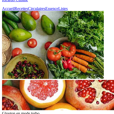
Accueil
Recettes
Circulaires
Essence
Listes
Glouton
en mode turbo