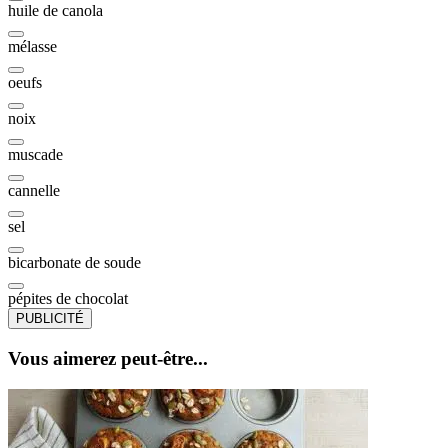
huile de canola
mélasse
oeufs
noix
muscade
cannelle
sel
bicarbonate de soude
pépites de chocolat
PUBLICITÉ
Vous aimerez peut-être...