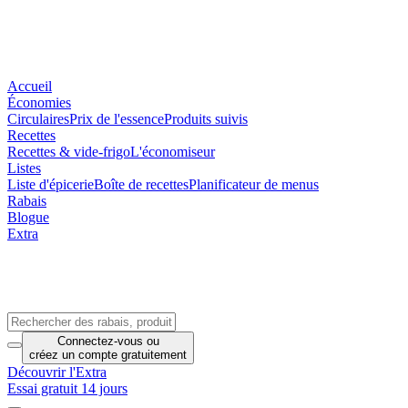
Accueil
Économies
Circulaires
Prix de l'essence
Produits suivis
Recettes
Recettes & vide-frigo
L'économiseur
Listes
Liste d'épicerie
Boîte de recettes
Planificateur de menus
Rabais
Blogue
Extra
Connectez-vous
ou
créez un compte
gratuitement
Découvrir l'Extra
Essai gratuit 14 jours