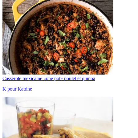
Casserole mexicaine «one pot» poulet et quinoa
K pour Katrine