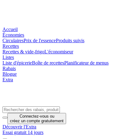
Accueil
Économies
Circulaires
Prix de l'essence
Produits suivis
Recettes
Recettes & vide-frigo
L'économiseur
Listes
Liste d'épicerie
Boîte de recettes
Planificateur de menus
Rabais
Blogue
Extra
Connectez-vous
ou
créez un compte
gratuitement
Découvrir l'Extra
Essai gratuit 14 jours