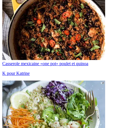
Casserole mexicaine «one pot» poulet et quinoa
K pour Katrine