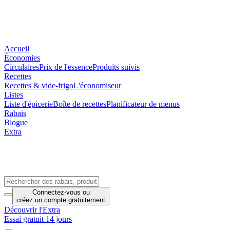
Accueil
Économies
Circulaires
Prix de l'essence
Produits suivis
Recettes
Recettes & vide-frigo
L'économiseur
Listes
Liste d'épicerie
Boîte de recettes
Planificateur de menus
Rabais
Blogue
Extra
Connectez-vous
ou
créez un compte
gratuitement
Découvrir l'Extra
Essai gratuit 14 jours