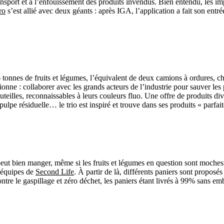
 transport et à l’enfouissement des produits invendus. Bien entendu, les 
ro
s’est allié avec deux géants : après IGA, l’application a fait son entr
 tonnes de fruits et légumes, l’équivalent de deux camions à ordures, c
nctionne : collaborer avec les grands acteurs de l’industrie pour sauver
teilles, reconnaissables à leurs couleurs fluo. Une offre de produits div
de pulpe résiduelle… le trio est inspiré et trouve dans ses produits « parf
ut bien manger, même si les fruits et légumes en question sont moches!
s équipes de
Second Life
. À partir de là, différents paniers sont propos
ntre le gaspillage et zéro déchet, les paniers étant livrés à 99% sans em