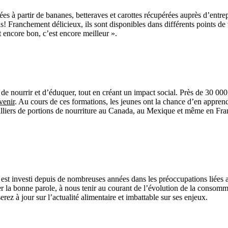
sées à partir de bananes, betteraves et carottes récupérées auprès d’entre
els! Franchement délicieux, ils sont disponibles dans différents points 
t encore bon, c’est encore meilleur ».
e nourrir et d’éduquer, tout en créant un impact social. Près de 30 000 j
venir
. Au cours de ces formations, les jeunes ont la chance d’en apprendr
liers de portions de nourriture au Canada, au Mexique et même en France
st investi depuis de nombreuses années dans les préoccupations liées au
r la bonne parole, à nous tenir au courant de l’évolution de la consommat
z à jour sur l’actualité alimentaire et imbattable sur ses enjeux.