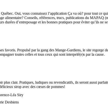
cyc Québec. Oui, vous connaissez l’application Ça va où? pour tout ce 
llage alimentaire? Conseils, références, trucs, publications du MAPAQ (m
rs durées d’entreposage et les bonnes pratiques pour éviter qu’ils ne se
ns ses favoris. Propulsé par la gang des Mange-Gardiens, le site regorge d
pagner toutes celles et tous ceux qui sont interpelé(e)s par la cause.
 plus clair. Pratiques, ludiques ou revendicatifs, ils seront aussi parf
un délicieux sirop avec des cœurs de pommes!
orence-Léa Siry
ie Desbiens