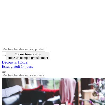
Connectez-vous
ou
créez un compte
gratuitement
Découvrir l'Extra
Essai gratuit 14 jours