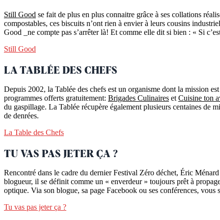
Still Good
se fait de plus en plus connaitre grâce à ses collations réali
compostables, ces biscuits n’ont rien à envier à leurs cousins industri
Good _ne compte pas s’arrêter là! Et comme elle dit si bien : « Si c’es
Still Good
LA TABLÉE DES CHEFS
Depuis 2002, la Tablée des chefs est un organisme dont la mission est d
programmes offerts gratuitement:
Brigades Culinaires
et
Cuisine ton a
du gaspillage. La Tablée récupère également plusieurs centaines de mil
de denrées.
La Table des Chefs
TU VAS PAS JETER ÇA ?
Rencontré dans le cadre du dernier Festival Zéro déchet, Éric Ménard e
blogueur, il se définit comme un « enverdeur » toujours prêt à propage
optique. Via son blogue, sa page Facebook ou ses conférences, vous sere
Tu vas pas jeter ça ?