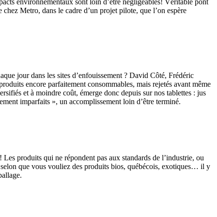
impacts environnementaux sont loin d’être négligeables! Véritable pont
ée chez Metro, dans le cadre d’un projet pilote, que l’on espère
haque jour dans les sites d’enfouissement ? David Côté, Frédéric
 les produits encore parfaitement consommables, mais rejetés avant même
ersifiés et à moindre coût, émerge donc depuis sur nos tablettes : jus
aitement imparfaits », un accomplissement loin d’être terminé.
 Les produits qui ne répondent pas aux standards de l’industrie, ou
és selon que vous vouliez des produits bios, québécois, exotiques… il y
ballage.