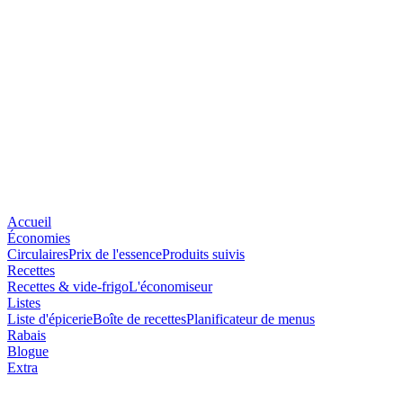
Accueil
Économies
Circulaires
Prix de l'essence
Produits suivis
Recettes
Recettes & vide-frigo
L'économiseur
Listes
Liste d'épicerie
Boîte de recettes
Planificateur de menus
Rabais
Blogue
Extra