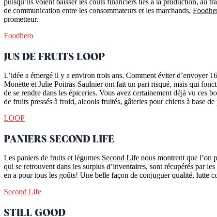
puisqu’ils voient baisser les coûts financiers liés à la production, au
de communication entre les consommateurs et les marchands,
Foodhe
prometteur.
Foodhero
JUS DE FRUITS LOOP
L’idée a émergé il y a environ trois ans. Comment éviter d’envoyer 16
Monette et Julie Poitras-Saulnier ont fait un pari risqué, mais qui fo
de se rendre dans les épiceries. Vous avez certainement déjà vu ces bou
de fruits pressés à froid, alcools fruités, gâteries pour chiens à base 
LOOP
PANIERS SECOND LIFE
Les paniers de fruits et légumes
Second Life
nous montrent que l’on pe
qui se retrouvent dans les surplus d’inventaires, sont récupérés par le
en a pour tous les goûts! Une belle façon de conjuguer qualité, lutte co
Second Life
STILL GOOD