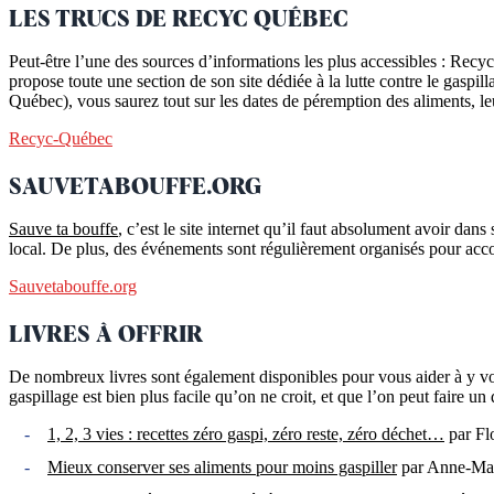
LES TRUCS DE RECYC QUÉBEC
Peut-être l’une des sources d’informations les plus accessibles : Re
propose toute une section de son site dédiée à la lutte contre le gaspi
Québec), vous saurez tout sur les dates de péremption des aliments, leu
Recyc-Québec
SAUVETABOUFFE.ORG
Sauve ta bouffe
, c’est le site internet qu’il faut absolument avoir da
local. De plus, des événements sont régulièrement organisés pour accom
Sauvetabouffe.org
LIVRES À OFFRIR
De nombreux livres sont également disponibles pour vous aider à y voir
gaspillage est bien plus facile qu’on ne croit, et que l’on peut faire 
1, 2, 3 vies : recettes zéro gaspi, zéro reste, zéro déchet…
par Fl
Mieux conserver ses aliments pour moins gaspiller
par Anne-Mar