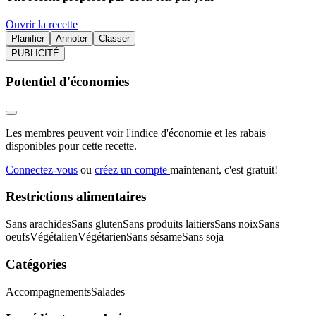
Ouvrir la recette
Planifier
Annoter
Classer
PUBLICITÉ
Potentiel d'économies
Les membres peuvent voir l'indice d'économie et les rabais
disponibles pour cette recette.
Connectez-vous
ou
créez un compte
maintenant, c'est gratuit!
Restrictions alimentaires
Sans arachides
Sans gluten
Sans produits laitiers
Sans noix
Sans
oeufs
Végétalien
Végétarien
Sans sésame
Sans soja
Catégories
Accompagnements
Salades