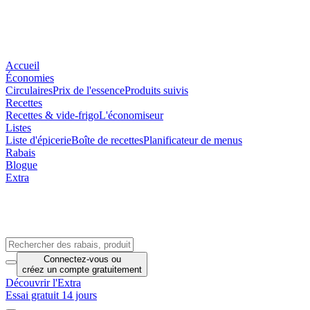
Accueil
Économies
Circulaires
Prix de l'essence
Produits suivis
Recettes
Recettes & vide-frigo
L'économiseur
Listes
Liste d'épicerie
Boîte de recettes
Planificateur de menus
Rabais
Blogue
Extra
Connectez-vous
ou
créez un compte
gratuitement
Découvrir l'Extra
Essai gratuit 14 jours