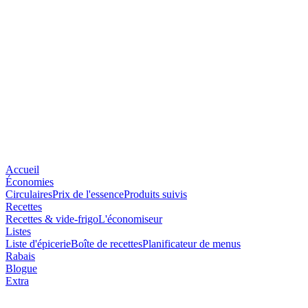
Accueil
Économies
Circulaires
Prix de l'essence
Produits suivis
Recettes
Recettes & vide-frigo
L'économiseur
Listes
Liste d'épicerie
Boîte de recettes
Planificateur de menus
Rabais
Blogue
Extra