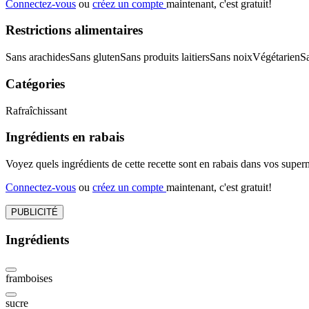
Connectez-vous
ou
créez un compte
maintenant, c'est gratuit!
Restrictions alimentaires
Sans arachides
Sans gluten
Sans produits laitiers
Sans noix
Végétarien
S
Catégories
Rafraîchissant
Ingrédients en rabais
Voyez quels ingrédients de cette recette sont en rabais dans vos sup
Connectez-vous
ou
créez un compte
maintenant, c'est gratuit!
PUBLICITÉ
Ingrédients
framboises
sucre