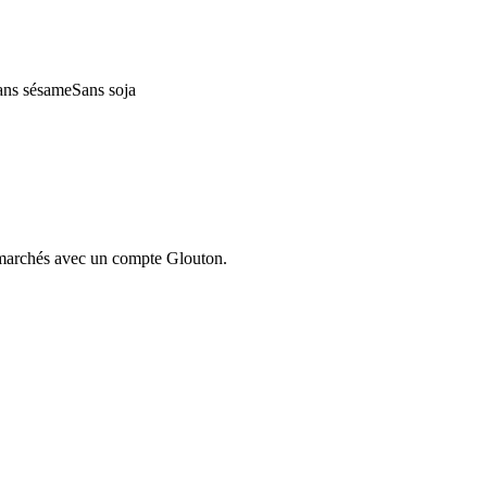
ans sésame
Sans soja
ermarchés avec un compte Glouton.