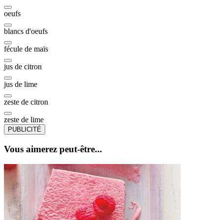
oeufs
blancs d'oeufs
fécule de maïs
jus de citron
jus de lime
zeste de citron
zeste de lime
PUBLICITÉ
Vous aimerez peut-être...