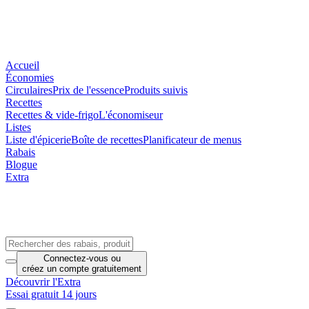
Accueil
Économies
Circulaires
Prix de l'essence
Produits suivis
Recettes
Recettes & vide-frigo
L'économiseur
Listes
Liste d'épicerie
Boîte de recettes
Planificateur de menus
Rabais
Blogue
Extra
Connectez-vous
ou
créez un compte
gratuitement
Découvrir l'Extra
Essai gratuit 14 jours