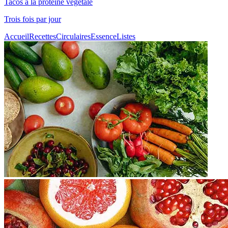
Tacos à la protéine végétale
Trois fois par jour
Accueil
Recettes
Circulaires
Essence
Listes