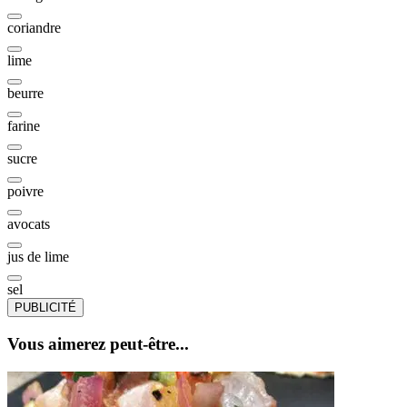
coriandre
lime
beurre
farine
sucre
poivre
avocats
jus de lime
sel
PUBLICITÉ
Vous aimerez peut-être...