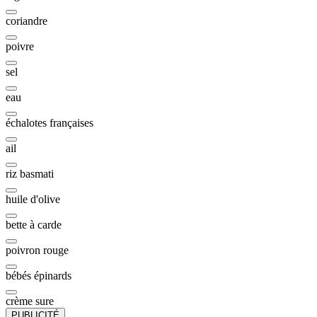
coriandre
poivre
sel
eau
échalotes françaises
ail
riz basmati
huile d'olive
bette à carde
poivron rouge
bébés épinards
crème sure
PUBLICITÉ