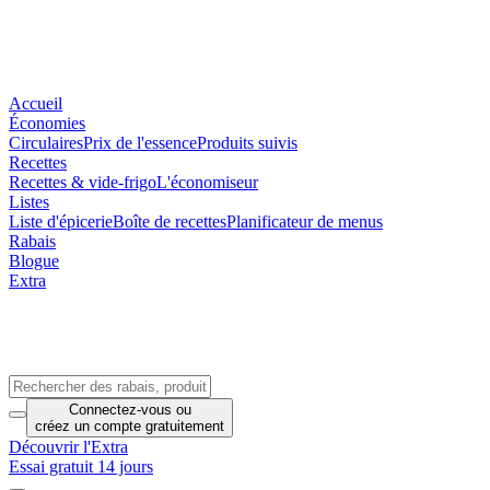
Accueil
Économies
Circulaires
Prix de l'essence
Produits suivis
Recettes
Recettes & vide-frigo
L'économiseur
Listes
Liste d'épicerie
Boîte de recettes
Planificateur de menus
Rabais
Blogue
Extra
Connectez-vous
ou
créez un compte
gratuitement
Découvrir l'Extra
Essai gratuit 14 jours