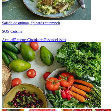
Salade de quinoa, épinards et tempeh
SOS Cuisine
Accueil
Recettes
Circulaires
Essence
Listes