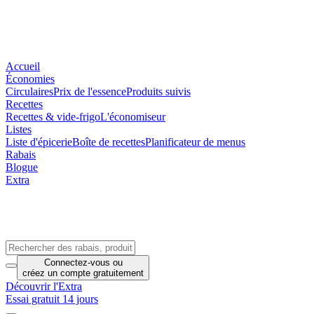
Accueil
Économies
Circulaires
Prix de l'essence
Produits suivis
Recettes
Recettes & vide-frigo
L'économiseur
Listes
Liste d'épicerie
Boîte de recettes
Planificateur de menus
Rabais
Blogue
Extra
Connectez-vous
ou
créez un compte
gratuitement
Découvrir l'Extra
Essai gratuit 14 jours