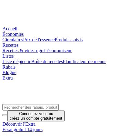
Accueil
Économies
Circulaires
Prix de l'essence
Produits suivis
Recettes
Recettes & vide-frigo
L'économiseur
Listes
Liste d'épicerie
Boîte de recettes
Planificateur de menus
Rabais
Blogue
Extra
Connectez-vous
ou
créez un compte
gratuitement
Découvrir l'Extra
Essai gratuit 14 jours