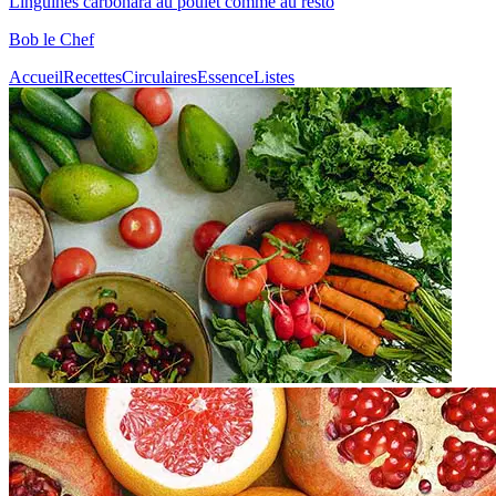
Linguines carbonara au poulet comme au resto
Bob le Chef
Accueil
Recettes
Circulaires
Essence
Listes