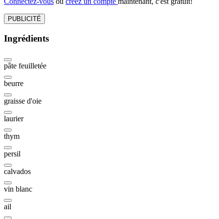
Connectez-vous
ou
créez un compte
maintenant, c'est gratuit!
PUBLICITÉ
Ingrédients
pâte feuilletée
beurre
graisse d'oie
laurier
thym
persil
calvados
vin blanc
ail