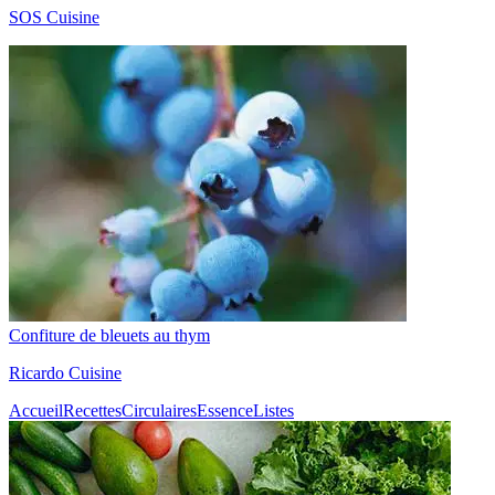
SOS Cuisine
Confiture de bleuets au thym
Ricardo Cuisine
Accueil
Recettes
Circulaires
Essence
Listes