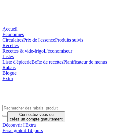
Accueil
Économies
Circulaires
Prix de l'essence
Produits suivis
Recettes
Recettes & vide-frigo
L'économiseur
Listes
Liste d'épicerie
Boîte de recettes
Planificateur de menus
Rabais
Blogue
Extra
Connectez-vous
ou
créez un compte
gratuitement
Découvrir l'Extra
Essai gratuit 14 jours