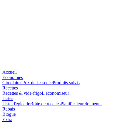
Accueil
Économies
Circulaires
Prix de l'essence
Produits suivis
Recettes
Recettes & vide-frigo
L'économiseur
Listes
Liste d'épicerie
Boîte de recettes
Planificateur de menus
Rabais
Blogue
Extra