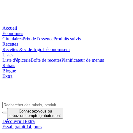
Accueil
Économies
Circulaires
Prix de l'essence
Produits suivis
Recettes
Recettes & vide-frigo
L'économiseur
Listes
Liste d'épicerie
Boîte de recettes
Planificateur de menus
Rabais
Blogue
Extra
Connectez-vous
ou
créez un compte
gratuitement
Découvrir l'Extra
Essai gratuit 14 jours