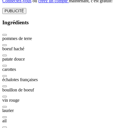
Connectez-vous
ou
créez un compte
maintenant, c'est gratuit!
PUBLICITÉ
Ingrédients
pommes de terre
boeuf haché
patate douce
carottes
échalotes françaises
bouillon de boeuf
vin rouge
laurier
ail