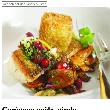
Corégone poêlé, giroles,