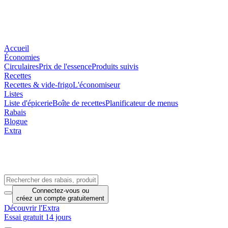
Accueil
Économies
Circulaires
Prix de l'essence
Produits suivis
Recettes
Recettes & vide-frigo
L'économiseur
Listes
Liste d'épicerie
Boîte de recettes
Planificateur de menus
Rabais
Blogue
Extra
Connectez-vous
ou
créez un compte
gratuitement
Découvrir l'Extra
Essai gratuit 14 jours