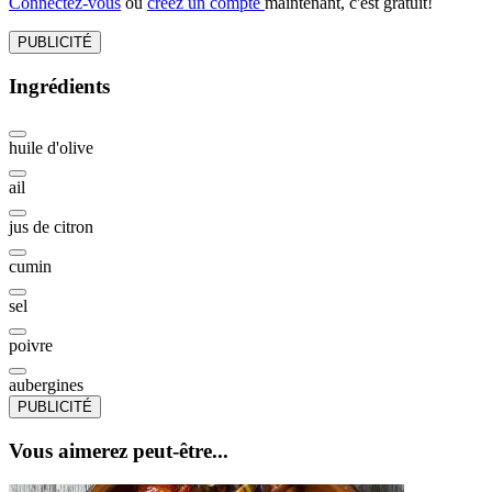
Connectez-vous
ou
créez un compte
maintenant, c'est gratuit!
PUBLICITÉ
Ingrédients
huile d'olive
ail
jus de citron
cumin
sel
poivre
aubergines
PUBLICITÉ
Vous aimerez peut-être...