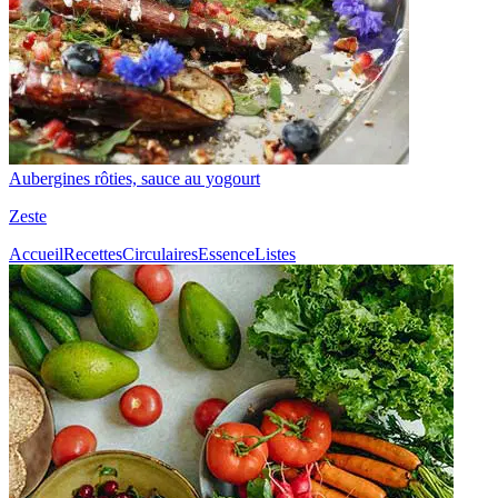
Aubergines rôties, sauce au yogourt
Zeste
Accueil
Recettes
Circulaires
Essence
Listes