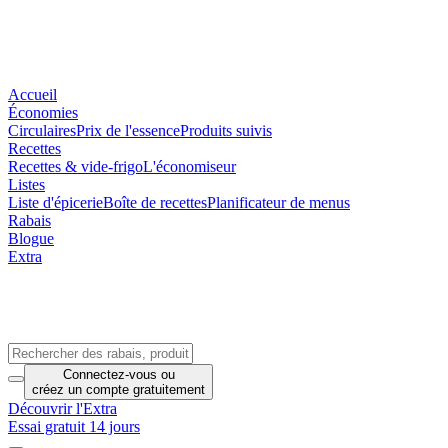
Accueil
Économies
Circulaires
Prix de l'essence
Produits suivis
Recettes
Recettes & vide-frigo
L'économiseur
Listes
Liste d'épicerie
Boîte de recettes
Planificateur de menus
Rabais
Blogue
Extra
Connectez-vous
ou
créez un compte
gratuitement
Découvrir l'Extra
Essai gratuit 14 jours