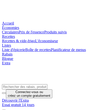
Accueil
Économies
Circulaires
Prix de l'essence
Produits suivis
Recettes
Recettes & vide-frigo
L'économiseur
Listes
Liste d'épicerie
Boîte de recettes
Planificateur de menus
Rabais
Blogue
Extra
Connectez-vous
ou
créez un compte
gratuitement
Découvrir l'Extra
Essai gratuit 14 jours