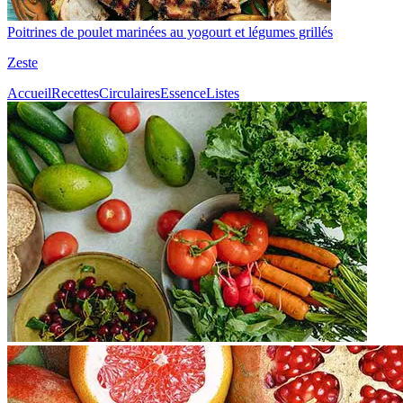
Poitrines de poulet marinées au yogourt et légumes grillés
Zeste
Accueil
Recettes
Circulaires
Essence
Listes