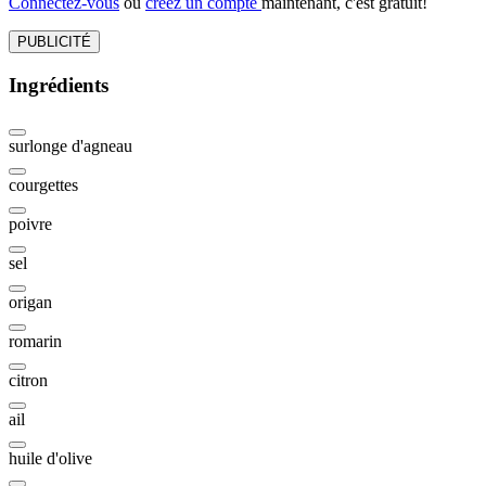
Connectez-vous
ou
créez un compte
maintenant, c'est gratuit!
PUBLICITÉ
Ingrédients
surlonge d'agneau
courgettes
poivre
sel
origan
romarin
citron
ail
huile d'olive